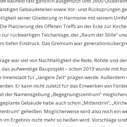
de Baufeld fast gänzlich ausgenutzt und 2600 Quadratm
tändigen Gebäudeteilen sowie Vor- und Rücksprüngen gep
eiligkeit seiner Gliederung in Harmonie mit seinem Umfel
 Die Platzierung des Offenen Treffs an der Ecke zur Kir
 zur rückwärtigen Teichanlage, der „Raum der Stille“ un
rs tiefen Eindruck. Das Gremium war generationsübergre
räge war viel von Nachhaltigkeit die Rede. Rohde und de
 das aufwendige Bauprojekt – schon 2019 wurde mit Kost
ie Innenstadt für „längere Zeit“ prägen werde. Außerdem s
rden. Er kann nicht zuletzt für das Einwerben von Förder
mit der Namensgebung „Begegnungszentrum“ möglicherwei
Das geplante Gebäude habe auch schon „Mittendrin“, „Kir
zentrum“ geheißen. Möglicherweise wird also noch ein w
im Ergebnis nicht mehr so heißen wird. Vorschläge sin