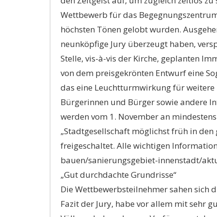
den Zeitgeist auf, um zugleich zeitlos z
Wettbewerb für das Begegnungszentrum be
höchsten Tönen gelobt wurden. Ausgehen
neunköpfige Jury überzeugt haben, versp
Stelle, vis-à-vis der Kirche, geplanten I
von dem preisgekrönten Entwurf eine Sog
das eine Leuchtturmwirkung für weitere 
Bürgerinnen und Bürger sowie andere Int
werden vom 1. November an mindestens fü
„Stadtgesellschaft möglichst früh in den
freigeschaltet. Alle wichtigen Informat
bauen/sanierungsgebiet-innenstadt/aktu
„Gut durchdachte Grundrisse“
Die Wettbewerbsteilnehmer sahen sich d
Fazit der Jury, habe vor allem mit sehr