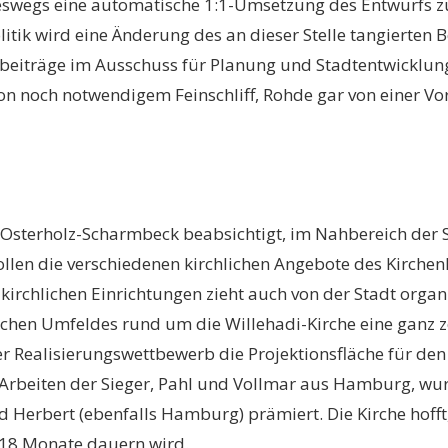
wegs eine automatische 1:1-Umsetzung des Entwurfs zu e
litik wird eine Änderung des an dieser Stelle tangierte
beiträge im Ausschuss für Planung und Stadtentwicklung
von noch notwendigem Feinschliff, Rohde gar von einer Vor
 Osterholz-Scharmbeck beabsichtigt, im Nahbereich der S
llen die verschiedenen kirchlichen Angebote des Kirchenk
kirchlichen Einrichtungen zieht auch von der Stadt organi
en Umfeldes rund um die Willehadi-Kirche eine ganz zentr
 Realisierungswettbewerb die Projektionsfläche für den
n Arbeiten der Sieger, Pahl und Vollmar aus Hamburg, wu
Herbert (ebenfalls Hamburg) prämiert. Die Kirche hofft
 18 Monate dauern wird.