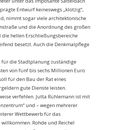
eter unter das imposante Satteldach
rägte Entwurf keineswegs „klotzig“,
d, nimmt sogar viele architektonische
chenstraße und die Anordnung des großen
d die hellen Erschließungsbereiche
ifend besetzt. Auch die Denkmalpflege
r für die Stadtplanung zuständige
en von fünf bis sechs Millionen Euro
oll für den Bau der Rat eines
geldern gute Dienste leisten.
se verfehlen. Jutta Rühlemann ist mit
chenzentrum“ und – wegen mehrerer
eiterer Wettbewerb für das
d willkommen. Rohde und Reichel