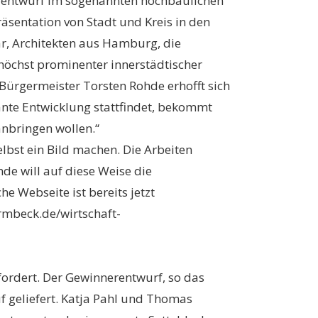
egerentwurf im sogenannten hochbaulichen
sentation von Stadt und Kreis in den
r, Architekten aus Hamburg, die
höchst prominenter innerstädtischer
. Bürgermeister Torsten Rohde erhofft sich
ante Entwicklung stattfindet, bekommt
anbringen wollen.“
lbst ein Bild machen. Die Arbeiten
e will auf diese Weise die
e Webseite ist bereits jetzt
rmbeck.de/wirtschaft-
ordert. Der Gewinnerentwurf, so das
f geliefert. Katja Pahl und Thomas