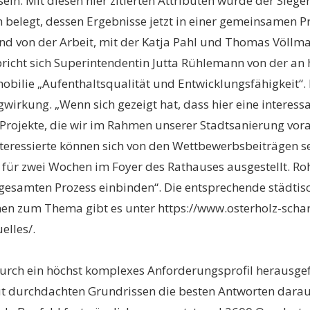
u sein. Mit diesen hier zitierten Attributen wurde der Si
legt, dessen Ergebnisse jetzt in einer gemeinsamen Prä
d von der Arbeit, mit der Katja Pahl und Thomas Völlma
richt sich Superintendentin Jutta Rühlemann von der an 
mmobilie „Aufenthaltsqualität und Entwicklungsfähigkeit“
wirkung. „Wenn sich gezeigt hat, dass hier eine interess
Projekte, die wir im Rahmen unserer Stadtsanierung vor
eressierte können sich von den Wettbewerbsbeiträgen se
r zwei Wochen im Foyer des Rathauses ausgestellt. Rohd
 gesamten Prozess einbinden“. Die entsprechende städtisch
ionen zum Thema gibt es unter https://www.osterholz-scha
elles/.
urch ein höchst komplexes Anforderungsprofil herausgef
 gut durchdachten Grundrissen die besten Antworten darau