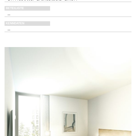
BETEILIGTE
...
KENNDATEN
...